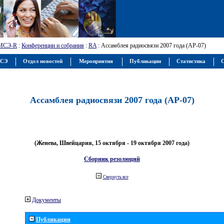
МСЭ-R
:
Конференции и собрания
:
RA
: Ассамблея радиосвязи 2007 года (АР-07)
МСЭ
Отдел новостей
Мероприятия
Публикации
Статистика
С
Ассамблея радиосвязи 2007 года (АР-07)
(Женева, Швейцария, 15 октября - 19 октября 2007 года)
Сборник резолюций
Свернуть все
Документы
Публикации