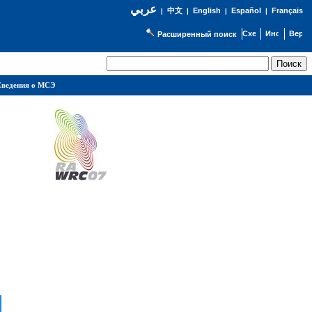
عربي
English
Español
Français
|
中文
|
|
|
Расширенный поиск
ведения о МСЭ