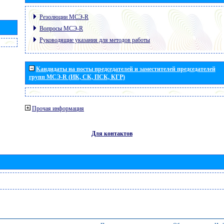
Резолюции МСЭ-R
Вопросы МСЭ-R
Руководящие указания для методов работы
Кандидаты на посты председателей и заместителей председателей
групп МСЭ-R (ИК, СК, ПСК, КГР)
Прочая информация
Для контактов