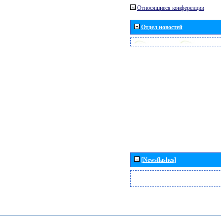
Относящиеся конференции
Отдел новостей
[Newsflashes]