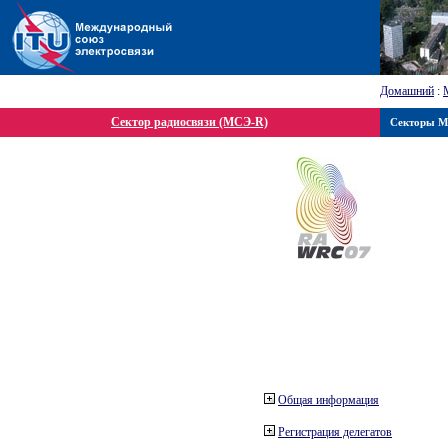
Домашний
:
Сектор радиосвязи (МСЭ-R)
Секторы 
Общая информация
Регистрация делегатов