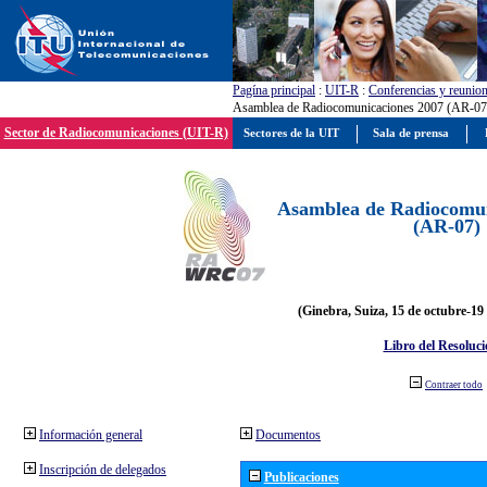
Pagína principal
:
UIT-R
:
Conferencias y reunio
Asamblea de Radiocomunicaciones 2007 (AR-07
Sector de Radiocomunicaciones (UIT-R)
Sectores de la UIT
Sala de prensa
Asamblea de Radiocomun
(AR-07)
(Ginebra, Suiza, 15 de octubre-19
Libro del Resoluci
Contraer todo
Información general
Documentos
Inscripción de delegados
Publicaciones