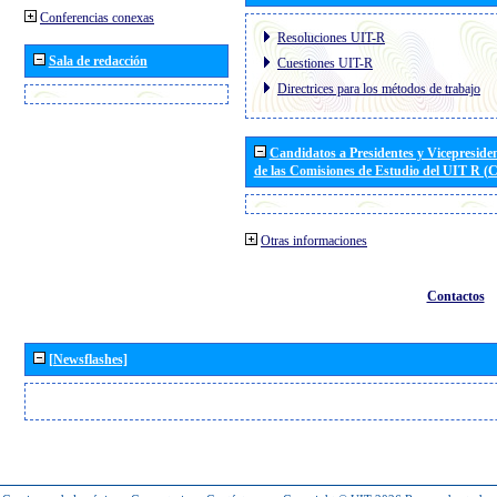
Conferencias conexas
Resoluciones UIT-R
Sala de redacción
Cuestiones UIT-R
Directrices para los métodos de trabajo
Candidatos a Presidentes y Vicepreside
de las Comisiones de Estudio del UIT R 
Otras informaciones
Contactos
[Newsflashes]