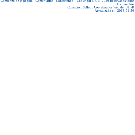
Comienzo de la página
-
Comentarios
-
Contáctenos
-
Copyright © UIT 2026
Reservados todos
los derechos
Contacto público :
Coordenador Web del UIT-R
Actualizado el : 2013-01-30