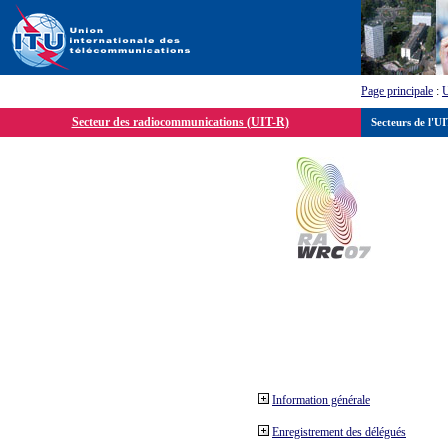
Page principale
:
Secteur des radiocommunications (UIT-R)
Secteurs de l'U
Information générale
Enregistrement des délégués