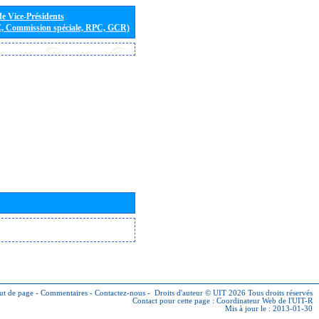
de Vice-Présidents
E, Commission spéciale, RPC, GCR)
ut de page
-
Commentaires
-
Contactez-nous
-
Droits d'auteur © UIT 2026
Tous droits réservés
Contact pour cette page :
Coordinateur Web de l'UIT-R
Mis à jour le : 2013-01-30