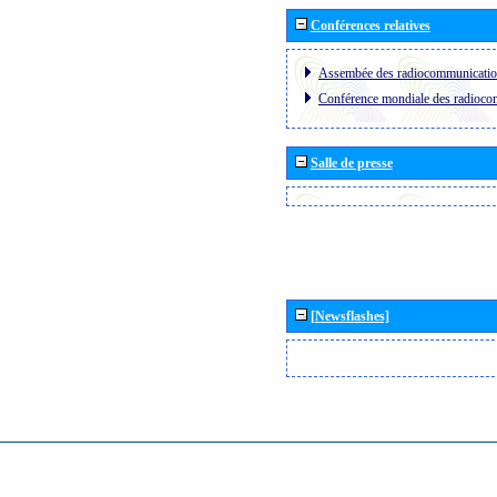
Conférences relatives
Assembée des radiocommunicati
Conférence mondiale des radioc
Salle de presse
[Newsflashes]