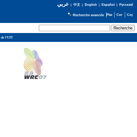
عربي
English
Español
Русский
|
中文
|
|
|
Recherche avancée
 de l'UIT