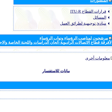
المنشورات
قرارات القطاع ‏ITU-R
المسائل
مبادئ توجيهية لطرائق العمل
مرشحون لمناصب الرؤساء ونواب الرؤساء
لأفرقة قطاع الاتصالات الراديوية (لجان الدراسات واللجنة الخاصة والا
معلومات أخرى
بيانات للاستفسار