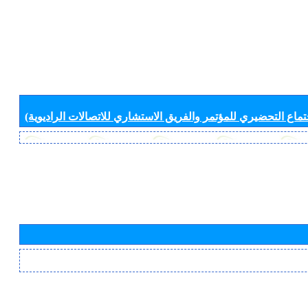
جتماع التحضيري للمؤتمر والفريق الاستشاري للاتصالات الراديوية)