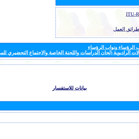
طرائق العمل
الرؤساء ونواب الرؤساء
ات الراديوية (لجان الدراسات واللجنة الخاصة والاجتماع التحضيري للمؤ
بيانات للاستفسار