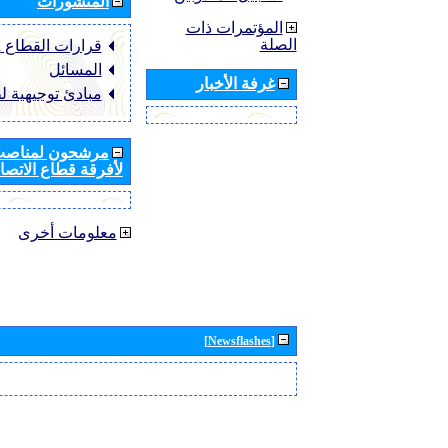
المنشورات
المؤتمرات ذات
الصلة
قرارات القطاع ‏ITU-R
المسائل
غرفة الأخبار
مبادئ توجيهية ل
مرشحون لمناصب 
لأفرقة قطاع الاتصال
معلومات أخرى
[Newsflashes]