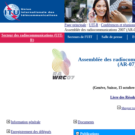
Page principale
:
UIT-R
:
Conférences et réunion
Assemblée des radiocommunications 2007 (AR-
Secteur des radiocommunications (UIT-
Secteurs de l'UIT
Salle de presse
E
R)
Assemblée des radiocom
(AR-07
(Genève, Suisse, 15 octobre
Livre des Résol
Masquer to
Information générale
Documents
Enregistrement des délégués
Publications