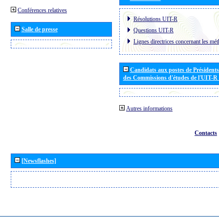
Conférences relatives
Résolutions UIT-R
Salle de presse
Questions UIT-R
Lignes directrices concernant les mét
Candidats aux postes de Présidents 
des Commissions d'études de l'UIT-R
Autres informations
Contacts
[Newsflashes]