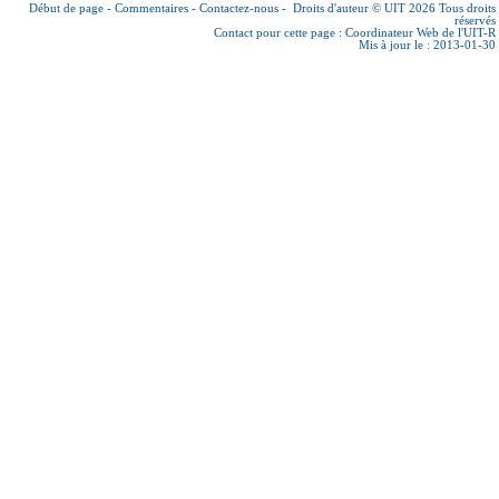
Début de page
-
Commentaires
-
Contactez-nous
-
Droits d'auteur © UIT 2026
Tous droits
réservés
Contact pour cette page :
Coordinateur Web de l'UIT-R
Mis à jour le : 2013-01-30