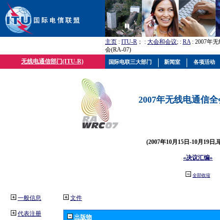
主页
:
ITU-R
； :
大会和会议
; :
RA
: 2007
会(RA-07)
无线电通信部门(ITU-R)
国际电联三大部门
新闻室
各项活动
2007年无线电通信全会(
(2007年10月15日-10月19日
«决议汇编»
全部收缩
一般信息
文件
代表注册
出版物