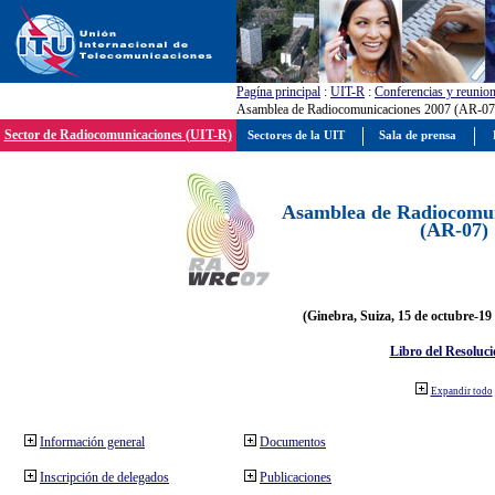
Pagína principal
:
UIT-R
:
Conferencias y reunio
Asamblea de Radiocomunicaciones 2007 (AR-07
Sector de Radiocomunicaciones (UIT-R)
Sectores de la UIT
Sala de prensa
Asamblea de Radiocomun
(AR-07)
(Ginebra, Suiza, 15 de octubre-19
Libro del Resoluci
Expandir todo
Información general
Documentos
Inscripción de delegados
Publicaciones