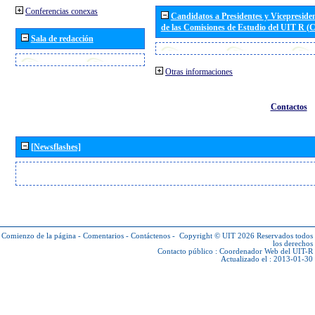
Conferencias conexas
Candidatos a Presidentes y Vicepreside
de las Comisiones de Estudio del UIT R 
Sala de redacción
Otras informaciones
Contactos
[Newsflashes]
Comienzo de la página
-
Comentarios
-
Contáctenos
-
Copyright © UIT 2026
Reservados todos
los derechos
Contacto público :
Coordenador Web del UIT-R
Actualizado el : 2013-01-30