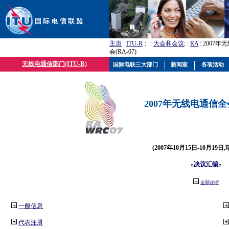
主页
:
ITU-R
； :
大会和会议
; :
RA
: 2007
会(RA-07)
无线电通信部门(ITU-R)
国际电联三大部门
新闻室
各项活动
2007年无线电通信全会(
(2007年10月15日-10月19日
«决议汇编»
全部收缩
一般信息
代表注册