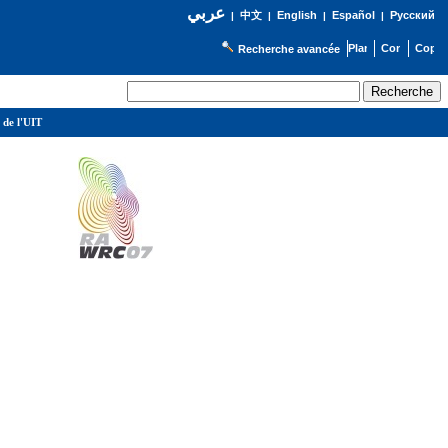
عربي
English
Español
Русский
|
中文
|
|
|
Recherche avancée
 de l'UIT