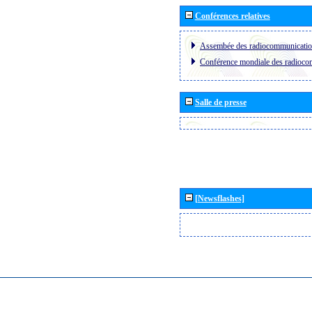
Conférences relatives
Assembée des radiocommunicati
Conférence mondiale des radioc
Salle de presse
[Newsflashes]