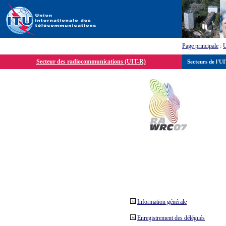
Page principale
:
Secteur des radiocommunications (UIT-R)
Secteurs de l'U
Information générale
Enregistrement des délégués