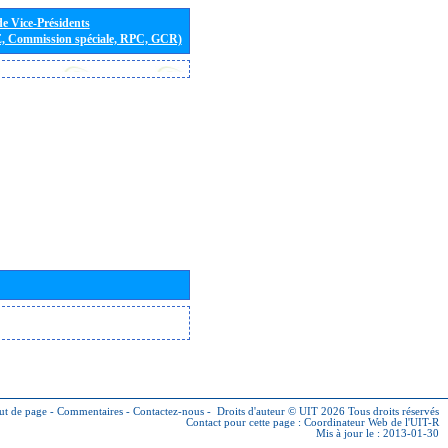
de Vice-Présidents
E, Commission spéciale, RPC, GCR)
ut de page
-
Commentaires
-
Contactez-nous
-
Droits d'auteur © UIT 2026
Tous droits réservés
Contact pour cette page :
Coordinateur Web de l'UIT-R
Mis à jour le : 2013-01-30