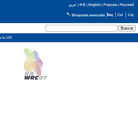
English
Français
Русский
عربي
|
中文
|
|
|
Búsqueda avanzada
e la UIT