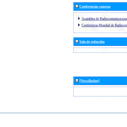
Conferencias conexas
Asamblea de Radiocomunicacion
Conferencia Mundial de Radioc
Sala de redacción
[Newsflashes]