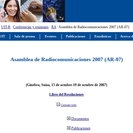
:
UIT-R
:
Conferencias y reuniones
:
RA
: Asamblea de Radiocomunicaciones 2007 (AR-07)
 UIT
Sala de prensa
Eventos
Publicaciones
Estadísticas
Acerca d
Asamblea de Radiocomunicaciones 2007 (AR-07)
(Ginebra, Suiza, 15 de octubre-19 de octubre de 2007)
Libro del Resoluciones
Contraer todo
Documentos
Publicaciones