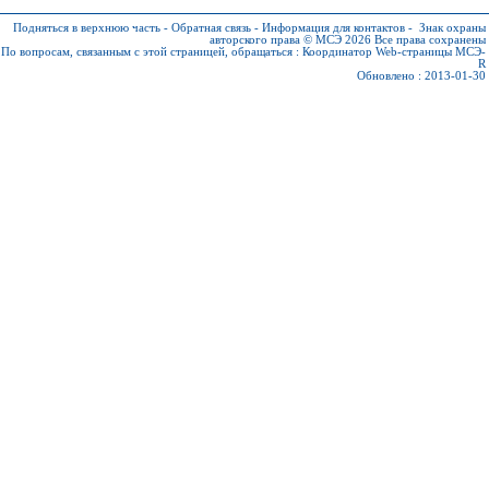
Подняться в верхнюю часть
-
Обратная связь
-
Информация для контактов
-
Знак охраны
авторского права © МСЭ 2026
Все права сохранены
По вопросам, связанным с этой страницей, обращаться :
Координатор Web-страницы МСЭ-
R
Обновлено : 2013-01-30