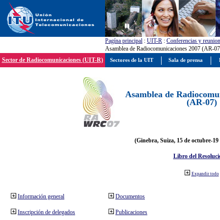
Pagína principal
:
UIT-R
:
Conferencias y reunio
Asamblea de Radiocomunicaciones 2007 (AR-07
Sector de Radiocomunicaciones (UIT-R)
Sectores de la UIT
Sala de prensa
Asamblea de Radiocomun
(AR-07)
(Ginebra, Suiza, 15 de octubre-19
Libro del Resoluci
Expandir todo
Información general
Documentos
Inscripción de delegados
Publicaciones