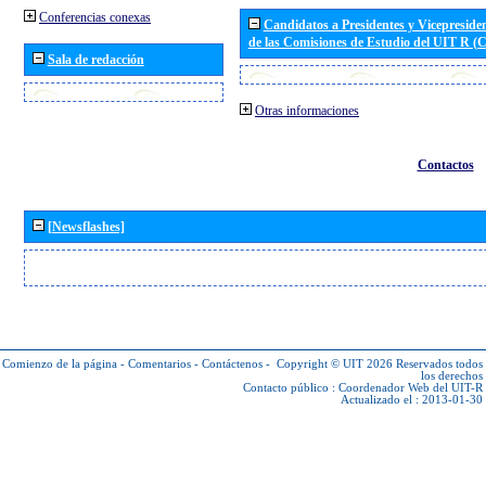
Conferencias conexas
Candidatos a Presidentes y Vicepreside
de las Comisiones de Estudio del UIT R 
Sala de redacción
Otras informaciones
Contactos
[Newsflashes]
Comienzo de la página
-
Comentarios
-
Contáctenos
-
Copyright © UIT 2026
Reservados todos
los derechos
Contacto público :
Coordenador Web del UIT-R
Actualizado el : 2013-01-30