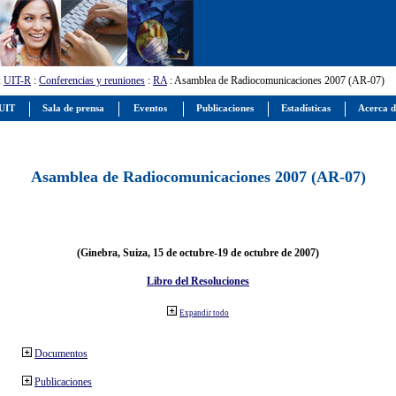
:
UIT-R
:
Conferencias y reuniones
:
RA
: Asamblea de Radiocomunicaciones 2007 (AR-07)
 UIT
Sala de prensa
Eventos
Publicaciones
Estadísticas
Acerca d
Asamblea de Radiocomunicaciones 2007 (AR-07)
(Ginebra, Suiza, 15 de octubre-19 de octubre de 2007)
Libro del Resoluciones
Expandir todo
Documentos
Publicaciones