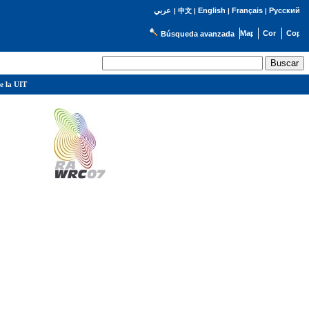
English
Français
Русский
عربي
|
中文
|
|
|
Búsqueda avanzada
e la UIT