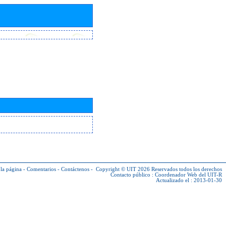
la página
-
Comentarios
-
Contáctenos
-
Copyright © UIT 2026
Reservados todos los derechos
Contacto público :
Coordenador Web del UIT-R
Actualizado el : 2013-01-30