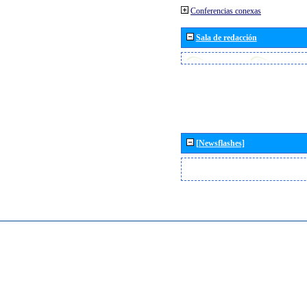
Conferencias conexas
Sala de redacción
[Newsflashes]