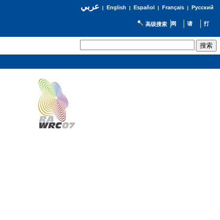
عربي
English
Español
Français
Русский
|
|
|
|
高级搜索