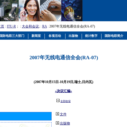
主页
:
ITU-R
； :
大会和会议
; :
RA
: 2007年无线电通信全会(RA-07)
国际电联三大部门
新闻室
各项活动
出版物
统计数字
国际电联简介
2007年无线电通信全会(RA-07)
(2007年10月15日-10月19日,瑞士,日内瓦)
«决议汇编»
全部收缩
文件
出版物