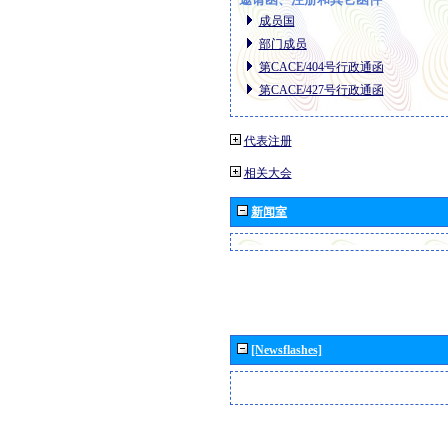
成员国
部门成员
第CACE/404号行政通函
第CACE/427号行政通函
代表注册
相关大会
新闻室
[Newsflashes]