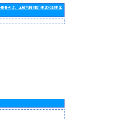
会筹备会议、无线电顾问组)主席和副主席