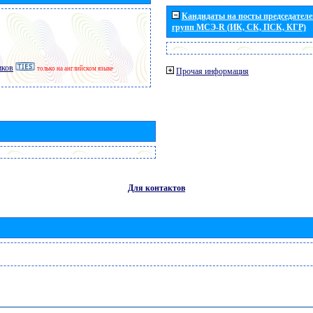
Кандидаты на посты председателей
групп МСЭ-R (ИК, СК, ПСК, КГР)
иков
только на английском языке
Прочая информация
Для контактов