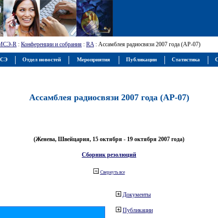
МСЭ-R
:
Конференции и собрания
:
RA
: Ассамблея радиосвязи 2007 года (АР-07)
МСЭ
Отдел новостей
Мероприятия
Публикации
Статистика
С
Ассамблея радиосвязи 2007 года (АР-07)
(Женева, Швейцария, 15 октября - 19 октября 2007 года)
Сборник резолюций
Свернуть все
Документы
Публикации