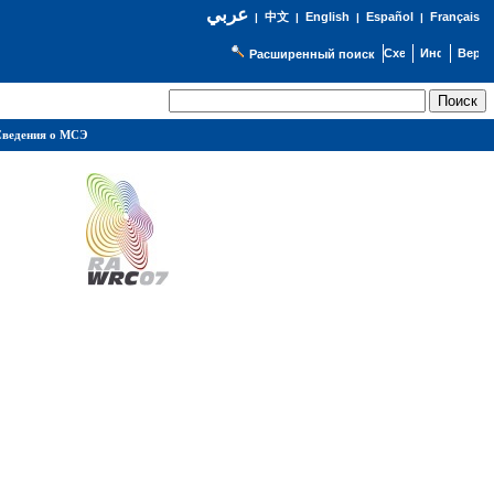
عربي
English
Español
Français
|
中文
|
|
|
Расширенный поиск
ведения о МСЭ