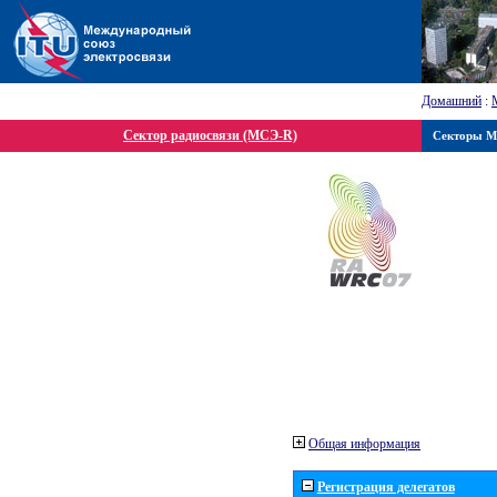
Домашний
:
Сектор радиосвязи (МСЭ-R)
Секторы 
Общая информация
Регистрация делегатов