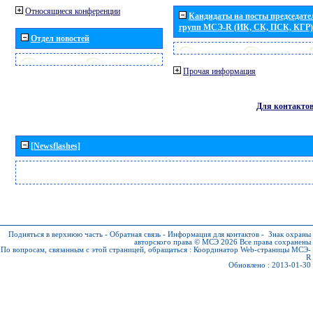
Относящиеся конференции
Кандидаты на посты председател
групп МСЭ-R (ИК, СК, ПСК, КГР)
Отдел новостей
Прочая информация
Для контакто
[Newsflashes]
Подняться в верхнюю часть
-
Обратная связь
-
Информация для контактов
-
Знак охраны
авторского права © МСЭ 2026
Все права сохранены
По вопросам, связанным с этой страницей, обращаться :
Координатор Web-страницы МСЭ-
R
Обновлено : 2013-01-30