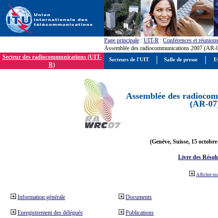
Page principale
:
UIT-R
:
Conférences et réunion
Assemblée des radiocommunications 2007 (AR-
Secteur des radiocommunications (UIT-
Secteurs de l'UIT
Salle de presse
E
R)
Assemblée des radiocom
(AR-07
(Genève, Suisse, 15 octobre
Livre des Résol
Afficher to
Information générale
Documents
Enregistrement des délégués
Publications