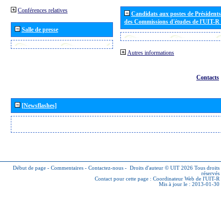
Conférences relatives
Candidats aux postes de Présidents 
des Commissions d'études de l'UIT-R
Salle de presse
Autres informations
Contacts
[Newsflashes]
Début de page
-
Commentaires
-
Contactez-nous
-
Droits d'auteur © UIT 2026
Tous droits
réservés
Contact pour cette page :
Coordinateur Web de l'UIT-R
Mis à jour le : 2013-01-30