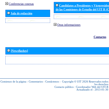
Conferencias conexas
Candidatos a Presidentes y Vicepreside
de las Comisiones de Estudio del UIT R 
Sala de redacción
Otras informaciones
Contactos
[Newsflashes]
Comienzo de la página
-
Comentarios
-
Contáctenos
-
Copyright © UIT 2026
Reservados todos
los derechos
Contacto público :
Coordenador Web del UIT-R
Actualizado el : 2013-01-30