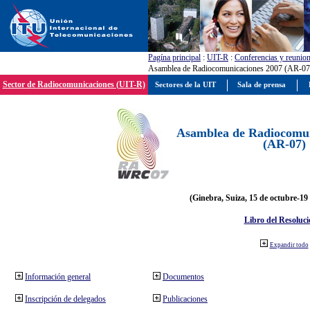
Pagína principal
:
UIT-R
:
Conferencias y reunio
Asamblea de Radiocomunicaciones 2007 (AR-07
Sector de Radiocomunicaciones (UIT-R)
Sectores de la UIT
Sala de prensa
Asamblea de Radiocomun
(AR-07)
(Ginebra, Suiza, 15 de octubre-19
Libro del Resoluci
Expandir todo
Información general
Documentos
Inscripción de delegados
Publicaciones