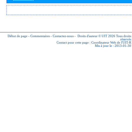
Début de page
-
Commentaires
-
Contactez-nous
-
Droits d'auteur © UIT 2026
Tous droits
réservés
Contact pour cette page :
Coordinateur Web de l'UIT-R
Mis à jour le : 2013-01-30