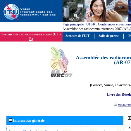
Page principale
:
UIT-R
:
Conférences et réunion
Assemblée des radiocommunications 2007 (AR-
Secteur des radiocommunications (UIT-
Secteurs de l'UIT
Salle de presse
E
R)
Assemblée des radiocom
(AR-07
(Genève, Suisse, 15 octobre
Livre des Résol
Masquer to
Information générale