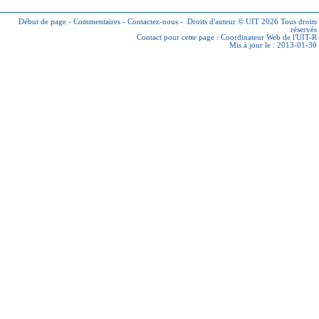
Début de page
-
Commentaires
-
Contactez-nous
-
Droits d'auteur © UIT 2026
Tous droits
réservés
Contact pour cette page :
Coordinateur Web de l'UIT-R
Mis à jour le : 2013-01-30