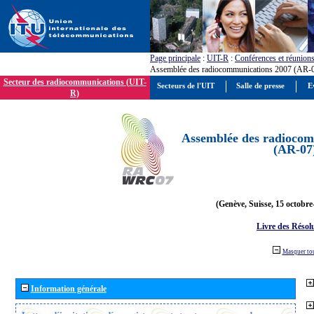
Page principale
:
UIT-R
:
Conférences et réunion
Assemblée des radiocommunications 2007 (AR-
Secteur des radiocommunications (UIT-
Secteurs de l'UIT
Salle de presse
E
R)
Assemblée des radiocom
(AR-07
(Genève, Suisse, 15 octobre
Livre des Résol
Masquer to
Information générale