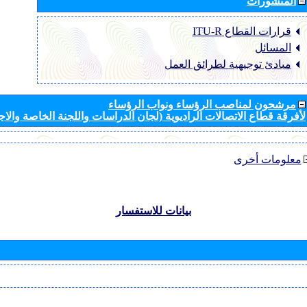
المنشورات
قرارات القطاع ‏ITU-R
المسائل
مبادئ توجيهية لطرائق العمل
مرشحون لمناصب الرؤساء ونواب الرؤساء
لأفرقة قطاع الاتصالات الراديوية (لجان الدراسات واللجنة الخاصة والا
معلومات أخرى
بيانات للاستفسار