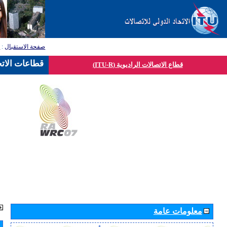
صفحة الاستقبال
:
ق
قطاعات الاتح
قطاع الاتصالات الراديوية (ITU-R)
معلومات عامة