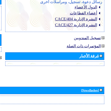
رسائل دعوة، تسجيل، ومراسلات أخرى
الدول الأعضاء
أعضاء القطاعات
النشرة الإدارية CACE/404
النشرة الإدارية CACE/427
تسجيل المندوبين
المؤتمرات ذات الصلة
غرفة الأخبار
[Newsflashes]