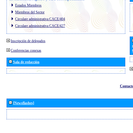
Estados Miembros
Miembros del Sector
Circulare administrativa CACE/404
Circulare administrativa CACE/427
Inscripción de delegados
Conferencias conexas
Sala de redacción
Contact
[Newsflashes]