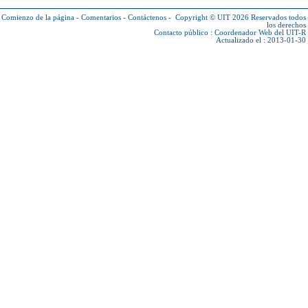
Comienzo de la página
-
Comentarios
-
Contáctenos
-
Copyright © UIT 2026
Reservados todos
los derechos
Contacto público :
Coordenador Web del UIT-R
Actualizado el : 2013-01-30