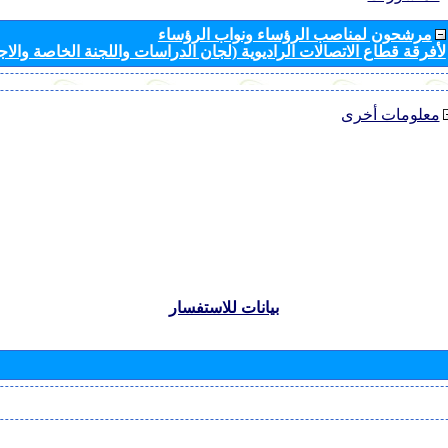
مرشحون لمناصب الرؤساء ونواب الرؤساء
لأفرقة قطاع الاتصالات الراديوية (لجان الدراسات واللجنة الخاصة والا
معلومات أخرى
بيانات للاستفسار