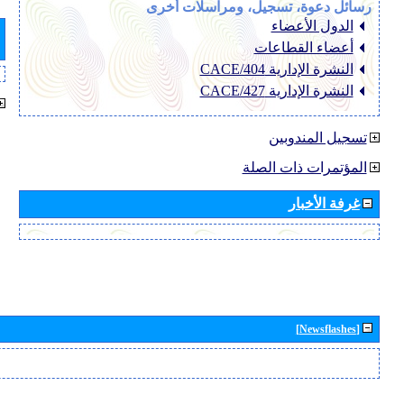
رسائل دعوة، تسجيل، ومراسلات أخرى
الدول الأعضاء
أعضاء القطاعات
النشرة الإدارية CACE/404
النشرة الإدارية CACE/427
تسجيل المندوبين
المؤتمرات ذات الصلة
غرفة الأخبار
[Newsflashes]