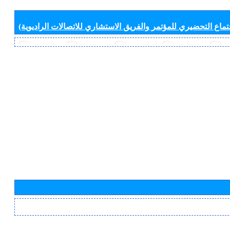
جتماع التحضيري للمؤتمر والفريق الاستشاري للاتصالات الراديوية)