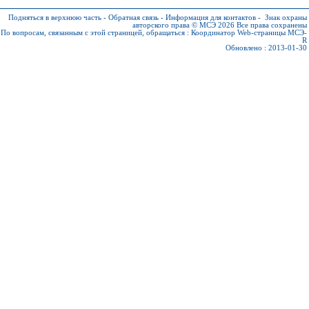
Подняться в верхнюю часть
-
Обратная связь
-
Информация для контактов
-
Знак охраны
авторского права © МСЭ 2026
Все права сохранены
По вопросам, связанным с этой страницей, обращаться :
Координатор Web-страницы МСЭ-
R
Обновлено : 2013-01-30