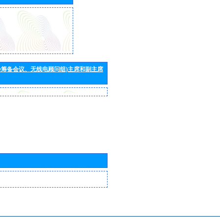
会筹备会议、无线电顾问组)主席和副主席