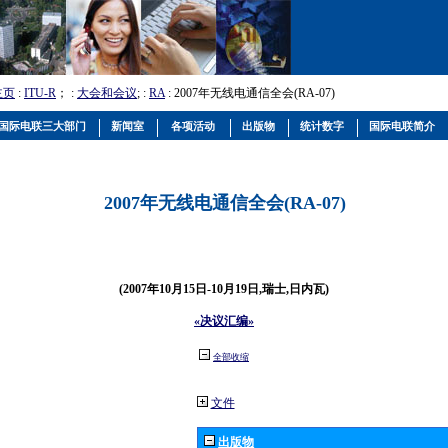
主页
:
ITU-R
； :
大会和会议
; :
RA
: 2007年无线电通信全会(RA-07)
国际电联三大部门
新闻室
各项活动
出版物
统计数字
国际电联简介
2007年无线电通信全会(RA-07)
(2007年10月15日-10月19日,瑞士,日内瓦)
«决议汇编»
全部收缩
文件
出版物