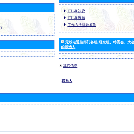
ITU-R 决议
ITU-R 课题
工作方法指导原则
)
无线电通信部门各组(研究组、特委会、大
的候选人
其它信息
联系人