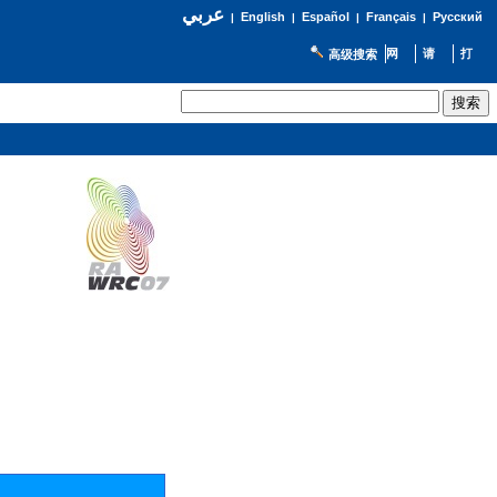
عربي
English
Español
Français
Русский
|
|
|
|
高级搜索