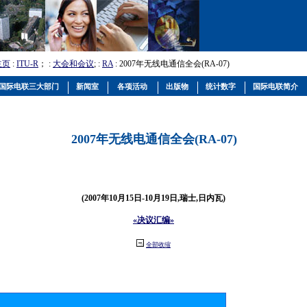
主页
:
ITU-R
； :
大会和会议
; :
RA
: 2007年无线电通信全会(RA-07)
国际电联三大部门
新闻室
各项活动
出版物
统计数字
国际电联简介
2007年无线电通信全会(RA-07)
(2007年10月15日-10月19日,瑞士,日内瓦)
«决议汇编»
全部收缩