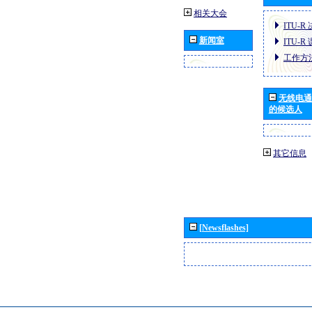
相关大会
ITU-R
新闻室
ITU-R
工作方
无线电通
的候选人
其它信息
[Newsflashes]