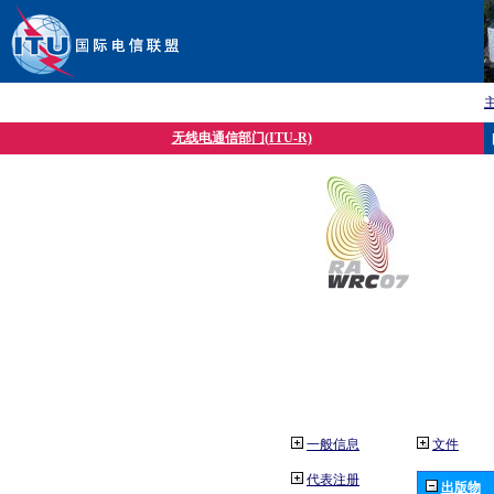
无线电通信部门(ITU-R)
一般信息
文件
代表注册
出版物