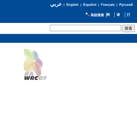
عربي
English
Español
Français
Русский
|
|
|
|
高级搜索