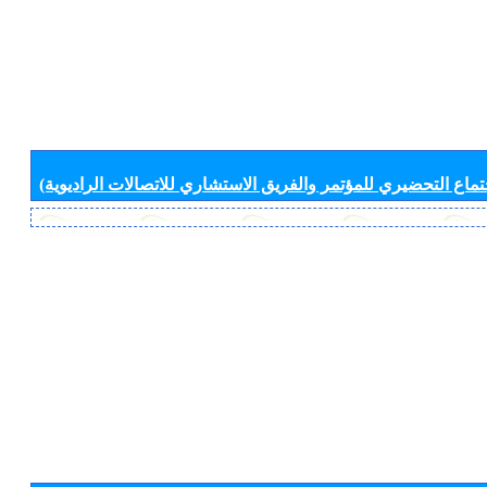
جتماع التحضيري للمؤتمر والفريق الاستشاري للاتصالات الراديوية)