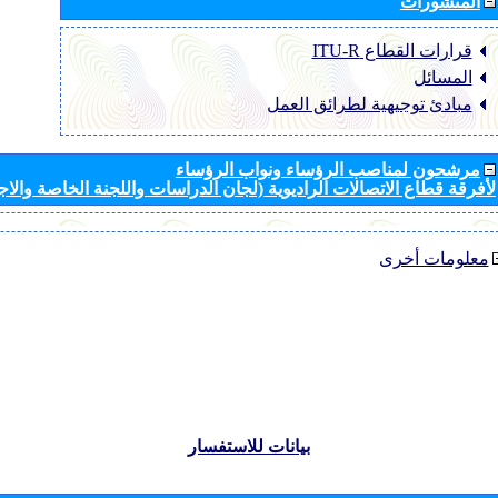
المنشورات
قرارات القطاع ‏ITU-R
المسائل
مبادئ توجيهية لطرائق العمل
مرشحون لمناصب الرؤساء ونواب الرؤساء
لأفرقة قطاع الاتصالات الراديوية (لجان الدراسات واللجنة الخاصة والا
معلومات أخرى
بيانات للاستفسار