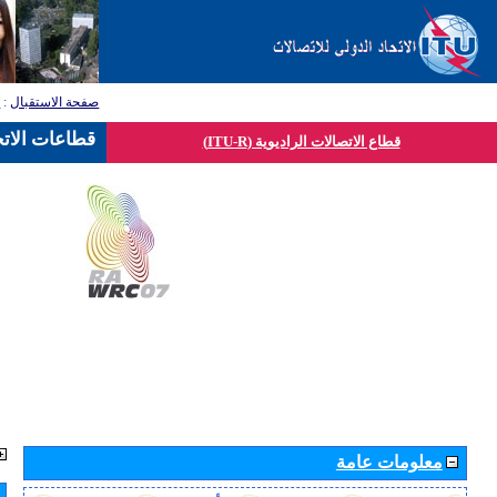
صفحة الاستقبال
:
ق
قطاعات الاتح
قطاع الاتصالات الراديوية (ITU-R)
معلومات عامة