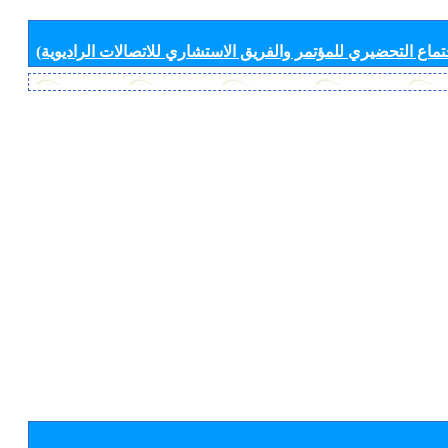
جتماع التحضيري للمؤتمر والفريق الاستشاري للاتصالات الراديوية)