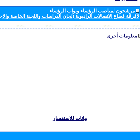
مرشحون لمناصب الرؤساء ونواب الرؤساء
لأفرقة قطاع الاتصالات الراديوية (لجان الدراسات واللجنة الخاصة والا
معلومات أخرى
بيانات للاستفسار