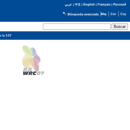
English
Français
Русский
عربي
|
中文
|
|
|
Búsqueda avanzada
e la UIT