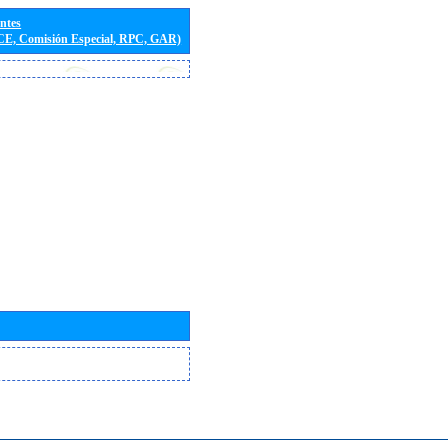
entes
(CE, Comisión Especial, RPC, GAR)