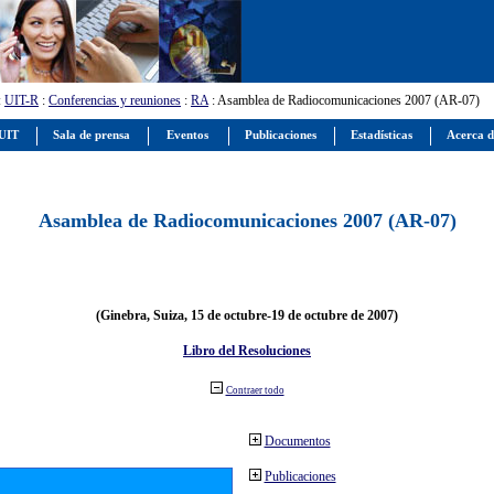
:
UIT-R
:
Conferencias y reuniones
:
RA
: Asamblea de Radiocomunicaciones 2007 (AR-07)
 UIT
Sala de prensa
Eventos
Publicaciones
Estadísticas
Acerca d
Asamblea de Radiocomunicaciones 2007 (AR-07)
(Ginebra, Suiza, 15 de octubre-19 de octubre de 2007)
Libro del Resoluciones
Contraer todo
Documentos
Publicaciones