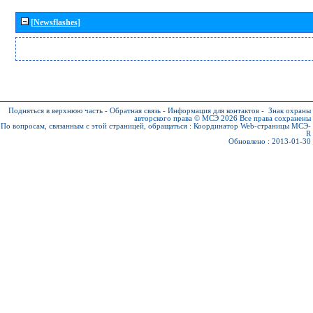
[Newsflashes]
Подняться в верхнюю часть
-
Обратная связь
-
Информация для контактов
-
Знак охраны
авторского права © МСЭ 2026
Все права сохранены
По вопросам, связанным с этой страницей, обращаться :
Координатор Web-страницы МСЭ-
R
Обновлено : 2013-01-30