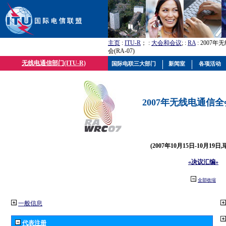
主页
:
ITU-R
； :
大会和会议
; :
RA
: 2007
会(RA-07)
无线电通信部门(ITU-R)
国际电联三大部门
新闻室
各项活动
2007年无线电通信全会(
(2007年10月15日-10月19日
«决议汇编»
全部收缩
一般信息
代表注册