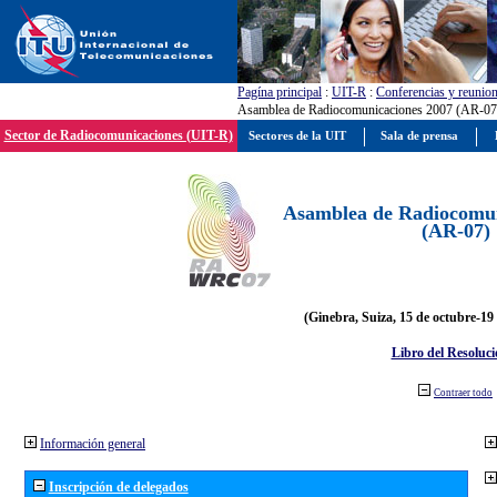
Pagína principal
:
UIT-R
:
Conferencias y reunio
Asamblea de Radiocomunicaciones 2007 (AR-07
Sector de Radiocomunicaciones (UIT-R)
Sectores de la UIT
Sala de prensa
Asamblea de Radiocomun
(AR-07)
(Ginebra, Suiza, 15 de octubre-19
Libro del Resoluci
Contraer todo
Información general
Inscripción de delegados