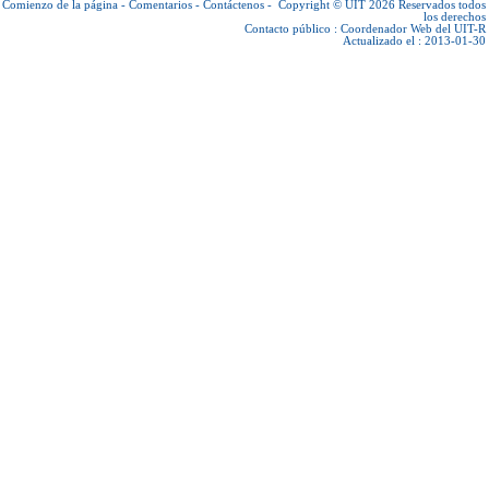
Comienzo de la página
-
Comentarios
-
Contáctenos
-
Copyright © UIT 2026
Reservados todos
los derechos
Contacto público :
Coordenador Web del UIT-R
Actualizado el : 2013-01-30