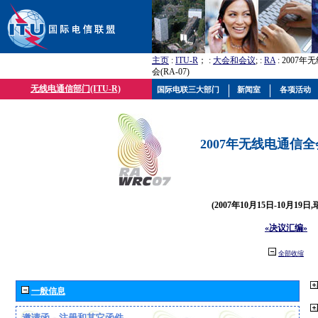
主页
:
ITU-R
； :
大会和会议
; :
RA
: 2007
会(RA-07)
无线电通信部门(ITU-R)
国际电联三大部门
新闻室
各项活动
2007年无线电通信全会(
(2007年10月15日-10月19日
«决议汇编»
全部收缩
一般信息
邀请函、注册和其它函件