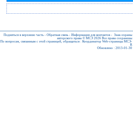
Подняться в верхнюю часть
-
Обратная связь
-
Информация для контактов
-
Знак охраны
авторского права © МСЭ 2026
Все права сохранены
По вопросам, связанным с этой страницей, обращаться :
Координатор Web-страницы МСЭ-
R
Обновлено : 2013-01-30