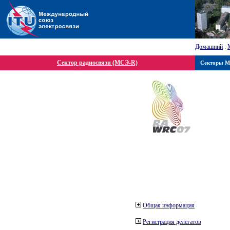
Домашний
:
Сектор радиосвязи (МСЭ-R)
Секторы 
Общая информация
Регистрация делегатов