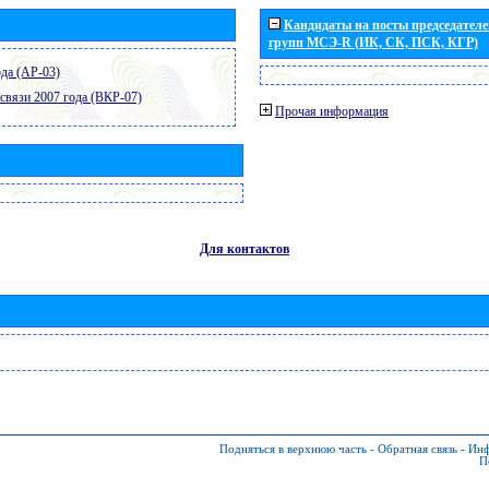
Кандидаты на посты председателей
групп МСЭ-R (ИК, СК, ПСК, КГР)
да (АР-03)
связи 2007 года (ВКР-07)
Прочая информация
Для контактов
Подняться в верхнюю часть
-
Обратная связь
-
Инф
П