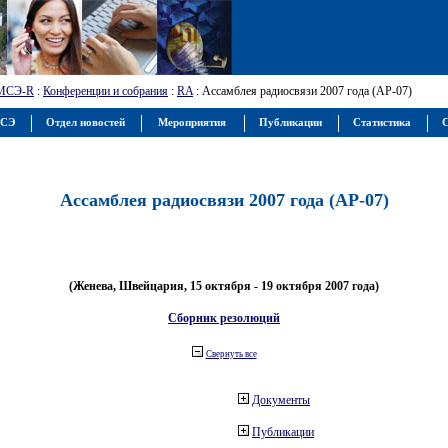
МСЭ-R
:
Конференции и собрания
:
RA
: Ассамблея радиосвязи 2007 года (АР-07)
МСЭ
Отдел новостей
Мероприятия
Публикации
Статистика
С
Ассамблея радиосвязи 2007 года (АР-07)
(Женева, Швейцария, 15 октября - 19 октября 2007 года)
Сборник резолюций
Свернуть все
Документы
Публикации