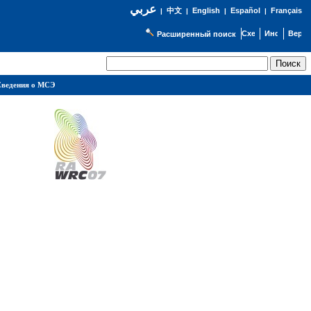
عربي
English
Español
Français
|
中文
|
|
|
Расширенный поиск
ведения о МСЭ