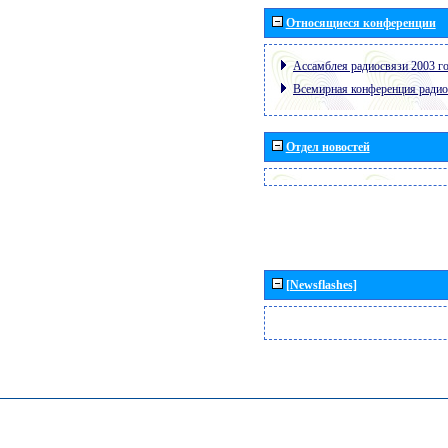
Относящиеся конференции
Ассамблея радиосвязи 2003 го
Всемирная конференция радио
Отдел новостей
[Newsflashes]