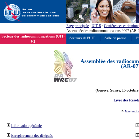
Page principale
:
UIT-R
:
Conférences et réunion
Assemblée des radiocommunications 2007 (AR-
Secteur des radiocommunications (UIT-
Secteurs de l'UIT
Salle de presse
E
R)
Assemblée des radiocom
(AR-07
(Genève, Suisse, 15 octobre
Livre des Résol
Masquer to
Information générale
Enregistrement des délégués