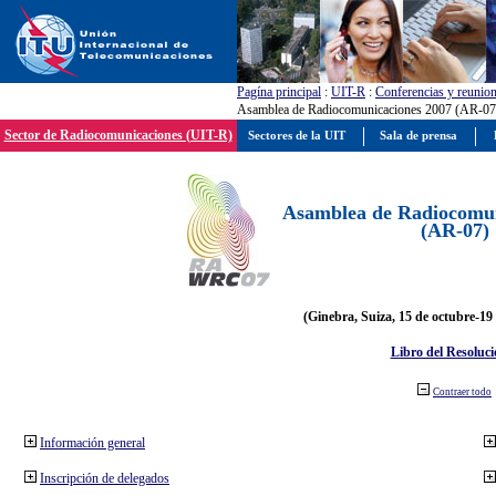
Pagína principal
:
UIT-R
:
Conferencias y reunio
Asamblea de Radiocomunicaciones 2007 (AR-07
Sector de Radiocomunicaciones (UIT-R)
Sectores de la UIT
Sala de prensa
Asamblea de Radiocomun
(AR-07)
(Ginebra, Suiza, 15 de octubre-19
Libro del Resoluci
Contraer todo
Información general
Inscripción de delegados