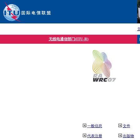
无线电通信部门(ITU-R)
一般信息
文件
代表注册
出版物