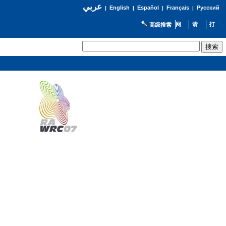
عربي
English
Español
Français
Русский
|
|
|
|
高级搜索