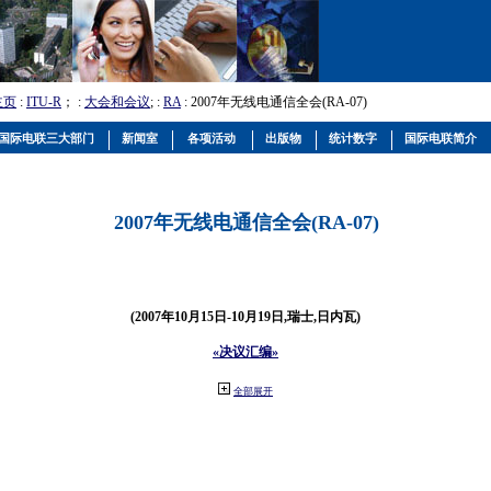
主页
:
ITU-R
； :
大会和会议
; :
RA
: 2007年无线电通信全会(RA-07)
国际电联三大部门
新闻室
各项活动
出版物
统计数字
国际电联简介
2007年无线电通信全会(RA-07)
(2007年10月15日-10月19日,瑞士,日内瓦)
«决议汇编»
全部展开