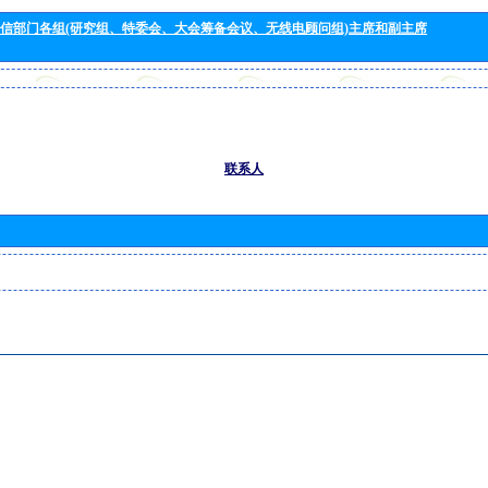
信部门各组(研究组、特委会、大会筹备会议、无线电顾问组)主席和副主席
联系人