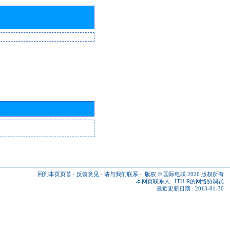
回到本页页首
-
反馈意见
-
请与我们联系
-
版权 © 国际电联 2026
版权所有
本网页联系人 :
ITU-R的网络协调员
最近更新日期 : 2013-01-30