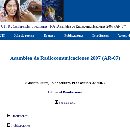
:
UIT-R
:
Conferencias y reuniones
:
RA
: Asamblea de Radiocomunicaciones 2007 (AR-07)
 UIT
Sala de prensa
Eventos
Publicaciones
Estadísticas
Acerca d
Asamblea de Radiocomunicaciones 2007 (AR-07)
(Ginebra, Suiza, 15 de octubre-19 de octubre de 2007)
Libro del Resoluciones
Expandir todo
Documentos
Publicaciones