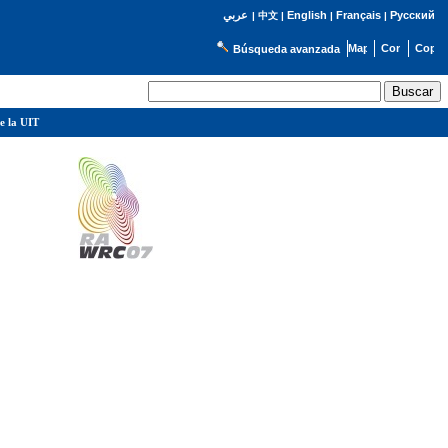
English
Français
Русский
عربي
|
中文
|
|
|
Búsqueda avanzada
e la UIT