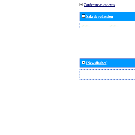
Conferencias conexas
Sala de redacción
[Newsflashes]