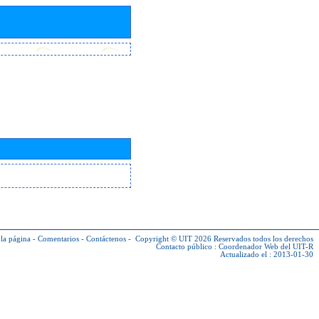
la página
-
Comentarios
-
Contáctenos
-
Copyright © UIT 2026
Reservados todos los derechos
Contacto público :
Coordenador Web del UIT-R
Actualizado el : 2013-01-30