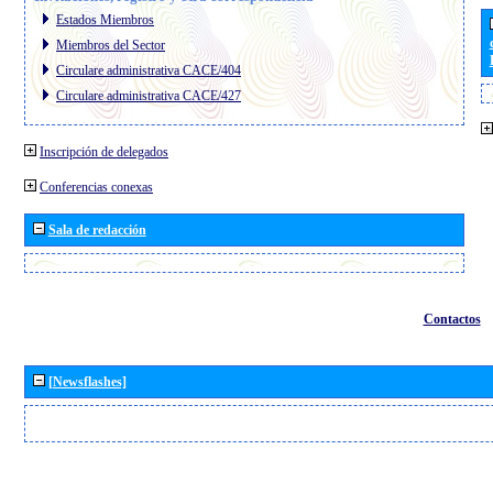
Estados Miembros
Miembros del Sector
Circulare administrativa CACE/404
Circulare administrativa CACE/427
Inscripción de delegados
Conferencias conexas
Sala de redacción
Contactos
[Newsflashes]