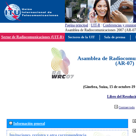
Pagína principal
:
UIT-R
:
Conferencias y reunio
Asamblea de Radiocomunicaciones 2007 (AR-07
Sector de Radiocomunicaciones (UIT-R)
Sectores de la UIT
Sala de prensa
Asamblea de Radiocomun
(AR-07)
(Ginebra, Suiza, 15 de octubre-19
Libro del Resoluci
Contraer todo
Información general
Invitaciones, registro y otra correspondencia