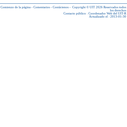
Comienzo de la página
-
Comentarios
-
Contáctenos
-
Copyright © UIT 2026
Reservados todos
los derechos
Contacto público :
Coordenador Web del UIT-R
Actualizado el : 2013-01-30