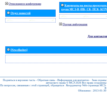
Относящиеся конференции
Кандидаты на посты председател
групп МСЭ-R (ИК, СК, ПСК, КГР)
Отдел новостей
Прочая информация
Для контакто
[Newsflashes]
Подняться в верхнюю часть
-
Обратная связь
-
Информация для контактов
-
Знак охраны
авторского права © МСЭ 2026
Все права сохранены
По вопросам, связанным с этой страницей, обращаться :
Координатор Web-страницы МСЭ-
R
Обновлено : 2013-01-30