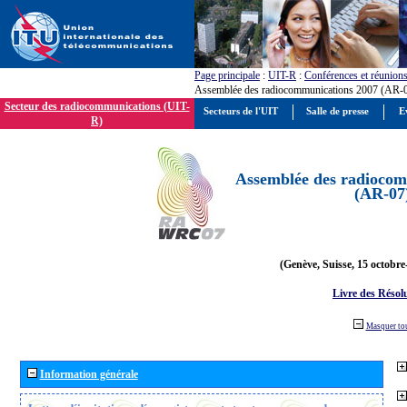
Page principale
:
UIT-R
:
Conférences et réunion
Assemblée des radiocommunications 2007 (AR-
Secteur des radiocommunications (UIT-
Secteurs de l'UIT
Salle de presse
E
R)
Assemblée des radiocom
(AR-07
(Genève, Suisse, 15 octobre
Livre des Résol
Masquer to
Information générale