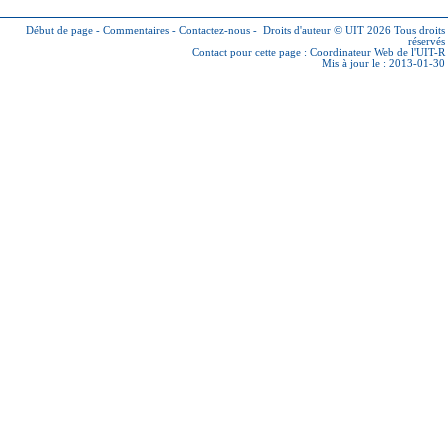
Début de page
-
Commentaires
-
Contactez-nous
-
Droits d'auteur © UIT 2026
Tous droits
réservés
Contact pour cette page :
Coordinateur Web de l'UIT-R
Mis à jour le : 2013-01-30