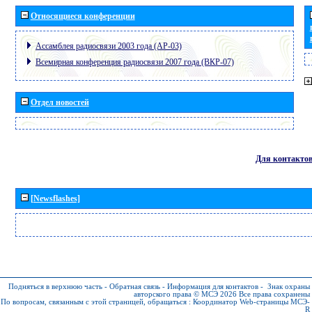
Относящиеся конференции
Ассамблея радиосвязи 2003 года (АР-03)
Всемирная конференция радиосвязи 2007 года (ВКР-07)
Отдел новостей
Для контакто
[Newsflashes]
Подняться в верхнюю часть
-
Обратная связь
-
Информация для контактов
-
Знак охраны
авторского права © МСЭ 2026
Все права сохранены
По вопросам, связанным с этой страницей, обращаться :
Координатор Web-страницы МСЭ-
R