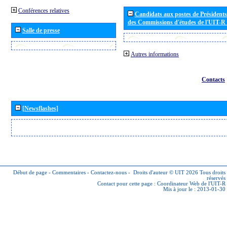
Conférences relatives
Candidats aux postes de Présidents 
des Commissions d'études de l'UIT-R
Salle de presse
Autres informations
Contacts
[Newsflashes]
Début de page
-
Commentaires
-
Contactez-nous
-
Droits d'auteur © UIT 2026
Tous droits
réservés
Contact pour cette page :
Coordinateur Web de l'UIT-R
Mis à jour le : 2013-01-30