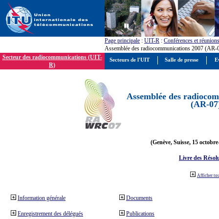
Page principale
:
UIT-R
:
Conférences et réunion
Assemblée des radiocommunications 2007 (AR-
Secteur des radiocommunications (UIT-
Secteurs de l'UIT
Salle de presse
E
R)
Assemblée des radiocom
(AR-07
(Genève, Suisse, 15 octobre
Livre des Résol
Afficher to
Information générale
Documents
Enregistrement des délégués
Publications