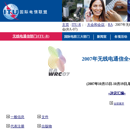
主页
:
ITU-R
； :
大会和会议
; :
RA
: 2007
会(RA-07)
无线电通信部门(ITU-R)
国际电联三大部门
新闻室
各项活动
2007年无线电通信全会(
(2007年10月15日-10月19日
«决议汇编»
全部展开
一般信息
文件
代表注册
出版物