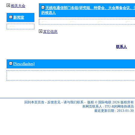
相关大会
无线电通信部门各组(研究组、特委会、大会筹备会议、
的候选人
新闻室
其它信息
联系人
[Newsflashes]
回到本页页首
-
反馈意见
-
请与我们联系
-
版权 © 国际电联 2026
版权所有
本网页联系人 :
ITU-R的网络协调员
最近更新日期 : 2013-01-30