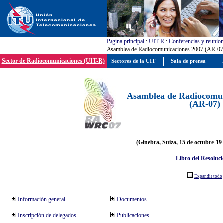
Pagína principal
:
UIT-R
:
Conferencias y reunio
Asamblea de Radiocomunicaciones 2007 (AR-07
Sector de Radiocomunicaciones (UIT-R)
Sectores de la UIT
Sala de prensa
Asamblea de Radiocomun
(AR-07)
(Ginebra, Suiza, 15 de octubre-19
Libro del Resoluci
Expandir todo
Información general
Documentos
Inscripción de delegados
Publicaciones