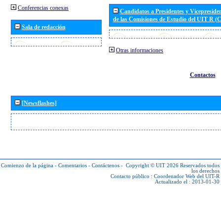
Conferencias conexas
Candidatos a Presidentes y Vicepreside
de las Comisiones de Estudio del UIT R 
Sala de redacción
Otras informaciones
Contactos
[Newsflashes]
Comienzo de la página
-
Comentarios
-
Contáctenos
-
Copyright © UIT 2026
Reservados todos
los derechos
Contacto público :
Coordenador Web del UIT-R
Actualizado el : 2013-01-30