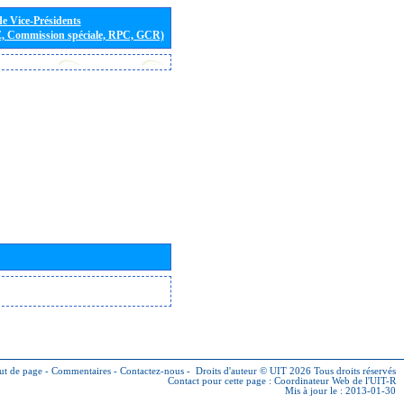
de Vice-Présidents
E, Commission spéciale, RPC, GCR)
ut de page
-
Commentaires
-
Contactez-nous
-
Droits d'auteur © UIT 2026
Tous droits réservés
Contact pour cette page :
Coordinateur Web de l'UIT-R
Mis à jour le : 2013-01-30