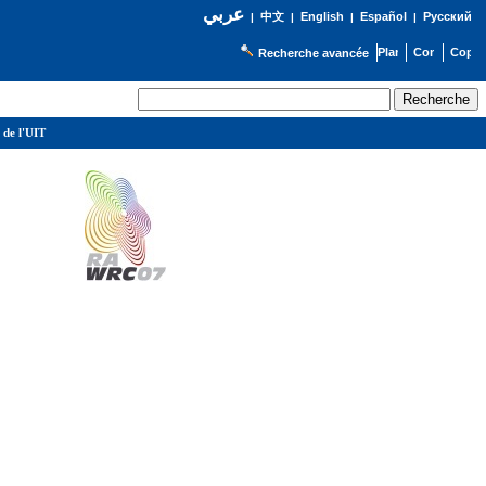
عربي
English
Español
Русский
|
中文
|
|
|
Recherche avancée
 de l'UIT