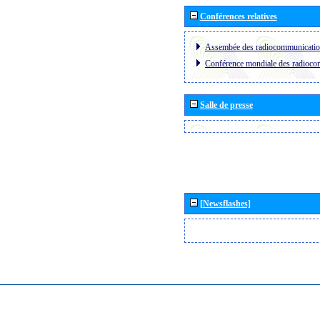
Conférences relatives
Assembée des radiocommunicati
Conférence mondiale des radioc
Salle de presse
[Newsflashes]