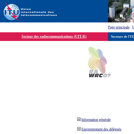
Page principale
:
Secteur des radiocommunications (UIT-R)
Secteurs de l'U
Information générale
Enregistrement des délégués