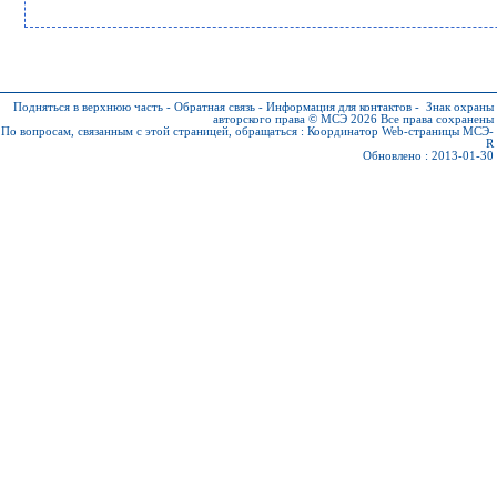
Подняться в верхнюю часть
-
Обратная связь
-
Информация для контактов
-
Знак охраны
авторского права © МСЭ 2026
Все права сохранены
По вопросам, связанным с этой страницей, обращаться :
Координатор Web-страницы МСЭ-
R
Обновлено : 2013-01-30