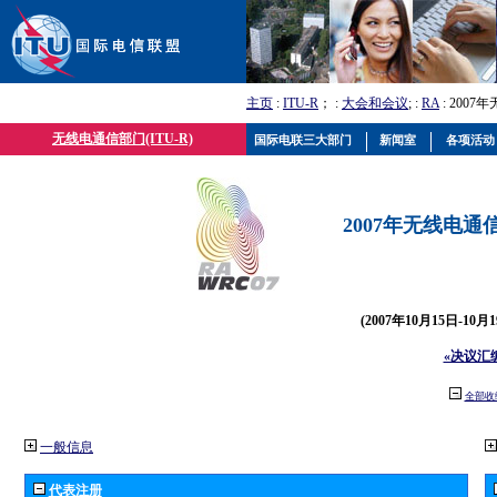
主页
:
ITU-R
； :
大会和会议
; :
RA
: 2007
无线电通信部门(ITU-R)
国际电联三大部门
新闻室
各项活动
2007年无线电通信
(2007年10月15日-10
«决议汇
全部收
一般信息
代表注册